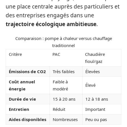
une place centrale auprès des particuliers et
des entreprises engagés dans une
trajectoire écologique ambitieuse
.
Comparaison : pompe à chaleur versus chauffage
traditionnel
Critère
PAC
Chaudière
fioul/gaz
Émissions de CO2
Très faibles
Élevées
Coût annuel
Faible à
Élevé
énergie
modéré
Durée de vie
15 à 20 ans
12 à 18 ans
Entretien
Réduit
Important
Aides disponibles
Nombreuses
Peu ou pas