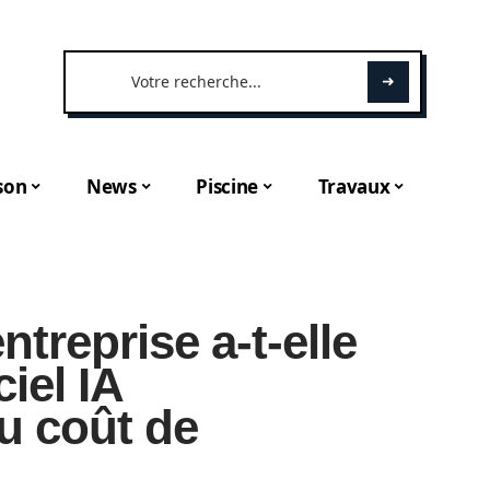
son
News
Piscine
Travaux
treprise a-t-elle
iel IA
u coût de