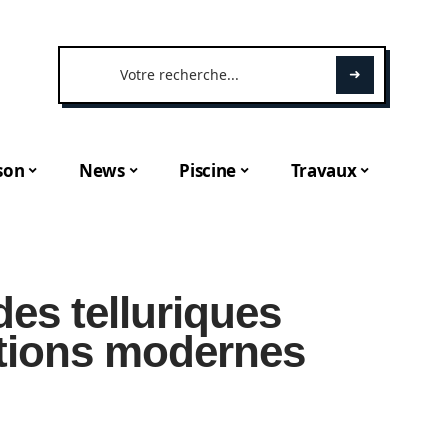
son
News
Piscine
Travaux
es telluriques
ctions modernes